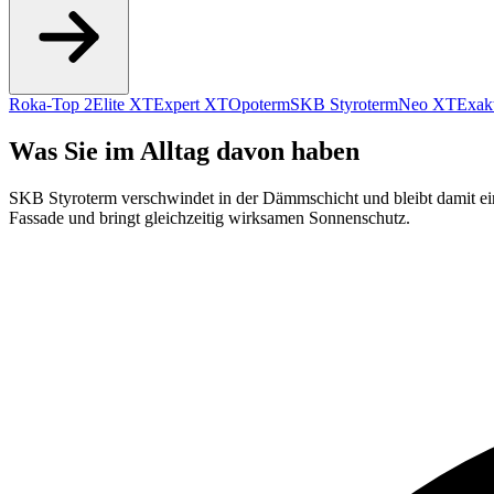
Roka-Top 2
Elite XT
Expert XT
Opoterm
SKB Styroterm
Neo XT
Exak
Was Sie im Alltag davon haben
SKB Styroterm verschwindet in der Dämmschicht und bleibt damit ein u
Fassade und bringt gleichzeitig wirksamen Sonnenschutz.