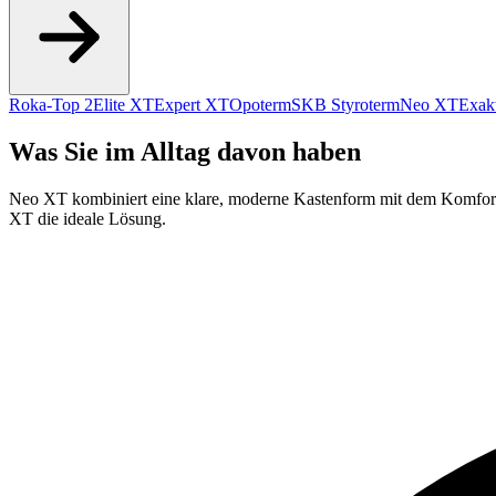
Roka-Top 2
Elite XT
Expert XT
Opoterm
SKB Styroterm
Neo XT
Exak
Was Sie im Alltag davon haben
Neo XT kombiniert eine klare, moderne Kastenform mit dem Komfort d
XT die ideale Lösung.