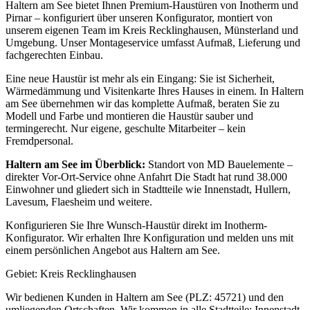
Haltern am See bietet Ihnen Premium-Haustüren von Inotherm und
Pirnar – konfiguriert über unseren Konfigurator, montiert von
unserem eigenen Team im Kreis Recklinghausen, Münsterland und
Umgebung. Unser Montageservice umfasst Aufmaß, Lieferung und
fachgerechten Einbau.
Eine neue Haustür ist mehr als ein Eingang: Sie ist Sicherheit,
Wärmedämmung und Visitenkarte Ihres Hauses in einem. In Haltern
am See übernehmen wir das komplette Aufmaß, beraten Sie zu
Modell und Farbe und montieren die Haustür sauber und
termingerecht. Nur eigene, geschulte Mitarbeiter – kein
Fremdpersonal.
Haltern am See
im Überblick:
Standort von MD Bauelemente –
direkter Vor-Ort-Service ohne Anfahrt
Die Stadt hat rund 38.000
Einwohner
und gliedert sich in Stadtteile wie Innenstadt, Hullern,
Lavesum, Flaesheim und weitere.
Konfigurieren Sie Ihre Wunsch-Haustür direkt im Inotherm-
Konfigurator. Wir erhalten Ihre Konfiguration und melden uns mit
einem persönlichen Angebot aus Haltern am See.
Gebiet:
Kreis Recklinghausen
Wir bedienen Kunden in
Haltern am See
(PLZ: 45721)
und den
umliegenden Ortschaften.
Wir kommen in alle Stadtteile:
Innenstadt