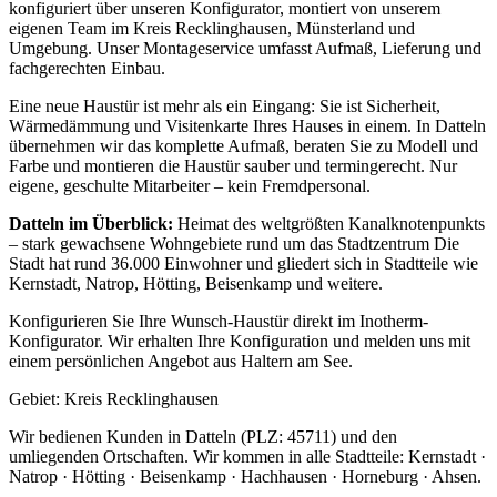
konfiguriert über unseren Konfigurator, montiert von unserem
eigenen Team im Kreis Recklinghausen, Münsterland und
Umgebung. Unser Montageservice umfasst Aufmaß, Lieferung und
fachgerechten Einbau.
Eine neue Haustür ist mehr als ein Eingang: Sie ist Sicherheit,
Wärmedämmung und Visitenkarte Ihres Hauses in einem. In Datteln
übernehmen wir das komplette Aufmaß, beraten Sie zu Modell und
Farbe und montieren die Haustür sauber und termingerecht. Nur
eigene, geschulte Mitarbeiter – kein Fremdpersonal.
Datteln
im Überblick:
Heimat des weltgrößten Kanalknotenpunkts
– stark gewachsene Wohngebiete rund um das Stadtzentrum
Die
Stadt hat rund 36.000 Einwohner
und gliedert sich in Stadtteile wie
Kernstadt, Natrop, Hötting, Beisenkamp und weitere.
Konfigurieren Sie Ihre Wunsch-Haustür direkt im Inotherm-
Konfigurator. Wir erhalten Ihre Konfiguration und melden uns mit
einem persönlichen Angebot aus Haltern am See.
Gebiet:
Kreis Recklinghausen
Wir bedienen Kunden in
Datteln
(PLZ: 45711)
und den
umliegenden Ortschaften.
Wir kommen in alle Stadtteile:
Kernstadt ·
Natrop · Hötting · Beisenkamp · Hachhausen · Horneburg · Ahsen
.